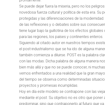
prontamente.
Se puede dejar fuera la miseria, pero no los peligros
novedosa fuerza cultural y política de esta era. Su 
protegidas y las diferenciaciones de la modernidad.
de las reflexiones y o debates sobre sus consecuen
tiene lugar bajo la guillotina de los efectos globale
para las regiones, los países y continentes enteros.
Siguiendo al citado autor en nuestros tiempos exist
el post-industrialismo que se ha ido de alguna man
también comienza a diluirse. POST es la palabra cl
con las modas. Dicha palabra de alguna manera nos 
bien más allá y que no se puede conocer, ni muchas
vemos enfrentados a una realidad que la gran mayor
del tiempo se observa como determinadas situacio
proyectos y promesas incumplidas.
Hoy en día este modelo se contrapone con las vieja
mediante el post. Su objetivo no es otro que poner a
predominar, sino que contraponerlo al futuro que ya