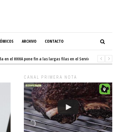
NÓMICOS
ARCHIVO
CONTACTO
el HHHA pone fin a las largas filas en el Servicio de Imagenología
9 h
CANAL PRIMERA NOTA