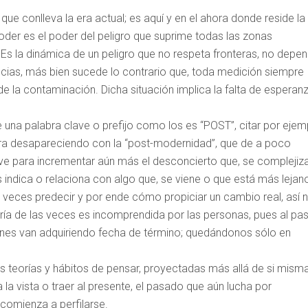
 que conlleva la era actual; es aquí y en el ahora donde reside la
poder es el poder del peligro que suprime todas las zonas
 Es la dinámica de un peligro que no respeta fronteras, no depe
cias, más bien sucede lo contrario que, toda medición siempre
s de la contaminación. Dicha situación implica la falta de esperan
e una palabra clave o prefijo como los es “POST”, citar por ejem
era desapareciendo con la “post-modernidad”, que de a poco
ave para incrementar aún más el desconcierto que, se complejiz
indica o relaciona con algo que, se viene o que está más lejan
 veces predecir y por ende cómo propiciar un cambio real, así 
ía de las veces es incomprendida por las personas, pues al pa
nes van adquiriendo fecha de término; quedándonos sólo en
s teorías y hábitos de pensar, proyectadas más allá de si mism
 la vista o traer al presente, el pasado que aún lucha por
 comienza a perfilarse.