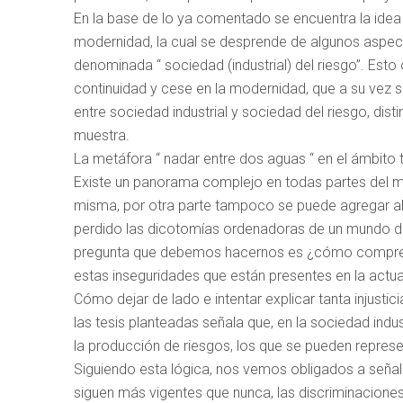
En la base de lo ya comentado se encuentra la idea 
modernidad, la cual se desprende de algunos aspect
denominada “ sociedad (industrial) del riesgo”. Esto 
continuidad y cese en la modernidad, que a su vez se
entre sociedad industrial y sociedad del riesgo, dist
muestra.
La metáfora “ nadar entre dos aguas “ en el ámbito t
Existe un panorama complejo en todas partes del mer
misma, por otra parte tampoco se puede agregar al
perdido las dicotomías ordenadoras de un mundo del
pregunta que debemos hacernos es ¿cómo compren
estas inseguridades que están presentes en la actuali
Cómo dejar de lado e intentar explicar tanta injustici
las tesis planteadas señala que, en la sociedad indus
la producción de riesgos, los que se pueden repre
Siguiendo esta lógica, nos vemos obligados a señala
siguen más vigentes que nunca, las discriminaciones