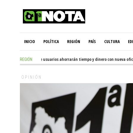
INICIO
POLÍTICA
REGIÓN
PAÍS
CULTURA
ED
9 hours ago
-
Miles de usuarios ahorrarán tiempo y dinero con nueva oficina 
REGIÓN
OPINIÓN