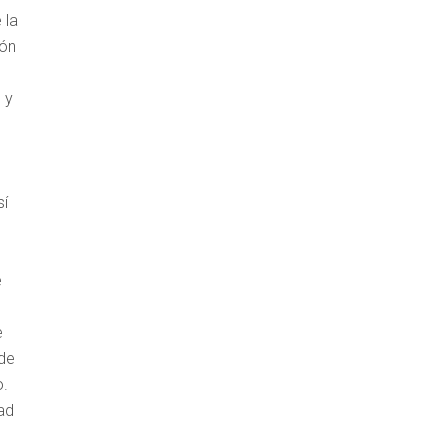
 la
ión
 y
sí
e
e
 de
o.
ad