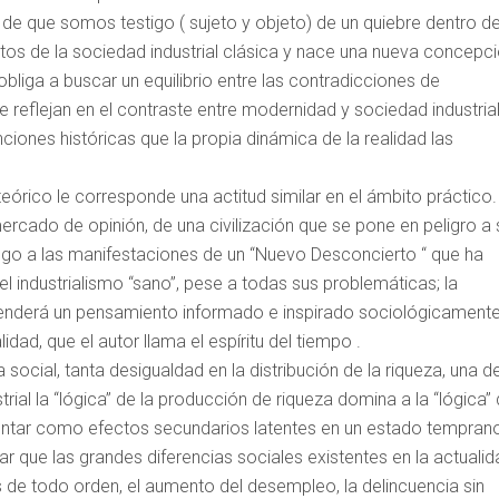
de que somos testigo ( sujeto y objeto) de un quiebre dentro de
os de la sociedad industrial clásica y nace una nueva concepc
obliga a buscar un equilibrio entre las contradicciones de
 reflejan en el contraste entre modernidad y sociedad industrial
inciones históricas que la propia dinámica de la realidad las
eórico le corresponde una actitud similar en el ámbito práctico.
cado de opinión, de una civilización que se pone en peligro a 
go a las manifestaciones de un “Nuevo Desconcierto “ que ha
 industrialismo “sano”, pese a todas sus problemáticas; la
derá un pensamiento informado e inspirado sociológicament
dad, que el autor llama el espíritu del tiempo .
a social, tanta desigualdad en la distribución de la riqueza, una d
trial la “lógica” de la producción de riqueza domina a la “lógica”
sentar como efectos secundarios latentes en un estado tempran
r que las grandes diferencias sociales existentes en la actualid
 de todo orden, el aumento del desempleo, la delincuencia sin