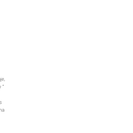
je,
 “
s
una