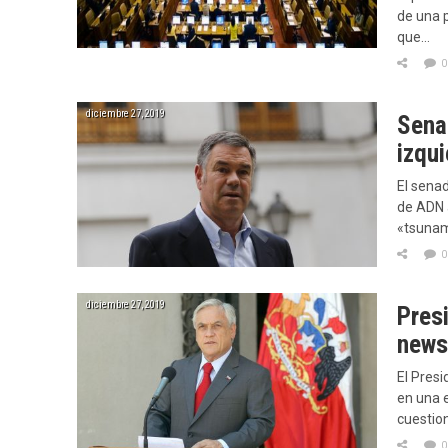
de una 
que…
0
diciembre 27, 2019
Sena
izqui
El sena
de ADN a
«tsunam
0
diciembre 27, 2019
Presi
news
El Pres
en una e
cuestio
0