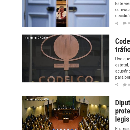
Este vie
convocat
decidir
0
diciembre 27, 2019
Code
tráfi
Una quer
estatal,
acusándo
para be
0
diciembre 27, 2019
Dipu
prot
legi
El presi