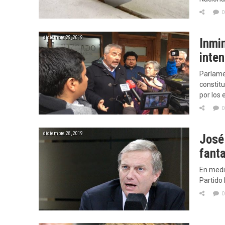
0
diciembre 29, 2019
Inmi
inte
Parlame
constitu
por los
0
diciembre 28, 2019
José
fant
En medio
Partido 
0