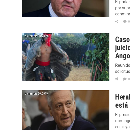
El parla
por supe
conmin
0
diciembre 30, 2019
Caso
juici
Ango
Reunido
solicitu
0
diciembre 30, 2019
Hera
está
El presi
domingo
crisis y