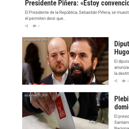
Presidente Piñera: «Estoy convencid
El Presidente de la República, Sebastián Piñera, se muest
él permiten decir que…
0
diciembre 29, 2019
Dipu
Hugo
El diput
anunciar
la desti
0
diciembre 29, 2019
Pleb
domic
El presi
Santamar
Naciona