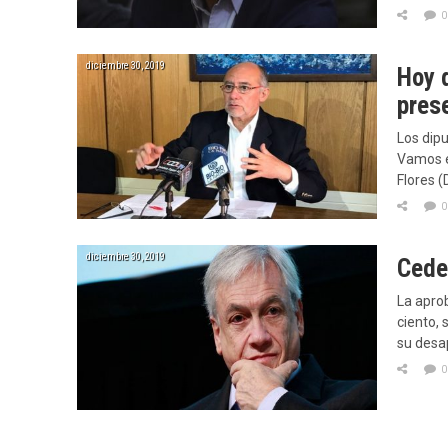
0
diciembre 30, 2019
Hoy 
pres
Los dip
Vamos e
Flores (
0
diciembre 30, 2019
Cede
La aprob
ciento, 
su desa
0