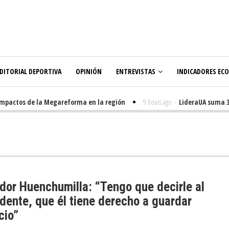
DITORIAL DEPORTIVA
OPINIÓN
ENTREVISTAS
INDICADORES EC
os de la Megareforma en la región
9 hours ago
-
LideraUA suma 320 est
dor Huenchumilla: “Tengo que decirle al
dente, que él tiene derecho a guardar
cio”