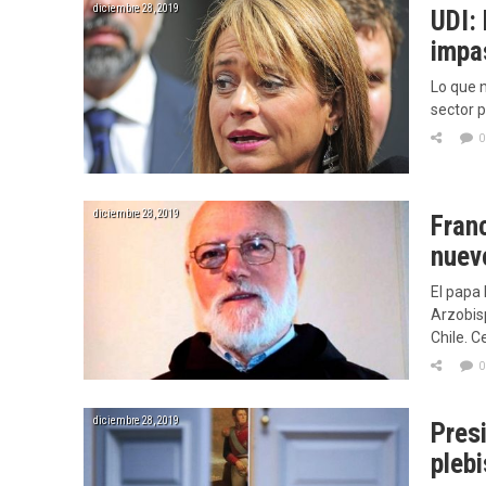
diciembre 28, 2019
UDI: 
impa
Lo que 
sector 
0
diciembre 28, 2019
Fran
nuev
El papa
Arzobisp
Chile. C
0
diciembre 28, 2019
Pres
plebi