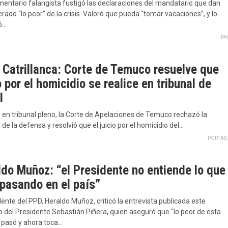
mentario falangista fustigó las declaraciones del mandatario que dan
rado “lo peor” de la crisis. Valoró que pueda “tomar vacaciones”, y lo
ó…
PA
 Catrillanca: Corte de Temuco resuelve que
o por el homicidio se realice en tribunal de
l
 en tribunal pleno, la Corte de Apelaciones de Temuco rechazó la
d de la defensa y resolvió que el juicio por el homicidio del…
PORTAD
ldo Muñoz: “el Presidente no entiende lo que
 pasando en el país”
dente del PPD, Heraldo Muñoz, criticó la entrevista publicada este
 del Presidente Sebastián Piñera, quien aseguró que “lo peor de esta
a pasó y ahora toca…