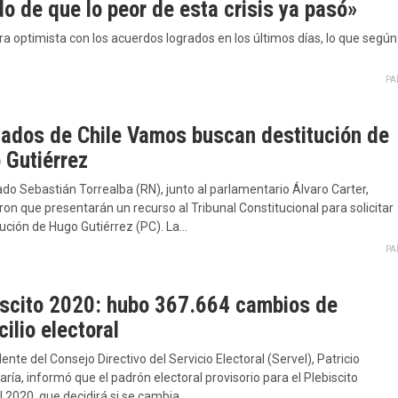
o de que lo peor de esta crisis ya pasó»
ra optimista con los acuerdos logrados en los últimos días, lo que según
PA
tados de Chile Vamos buscan destitución de
 Gutiérrez
ado Sebastián Torrealba (RN), junto al parlamentario Álvaro Carter,
on que presentarán un recurso al Tribunal Constitucional para solicitar
tución de Hugo Gutiérrez (PC). La…
PA
iscito 2020: hubo 367.664 cambios de
ilio electoral
dente del Consejo Directivo del Servicio Electoral (Servel), Patricio
ía, informó que el padrón electoral provisorio para el Plebiscito
l 2020, que decidirá si se cambia…