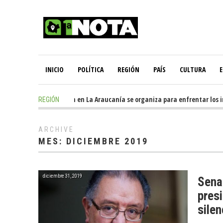
INICIO
POLÍTICA
REGIÓN
PAÍS
CULTURA
E
ours ago
-
Oposición en La Araucanía se organiza para enfrentar los impact
REGIÓN
ARCHIVE
MES:
DICIEMBRE 2019
diciembre 31, 2019
Sena
presi
silen