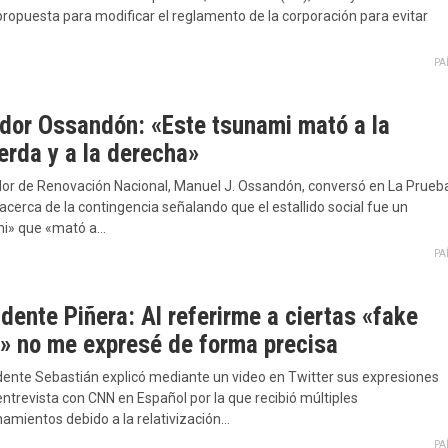
propuesta para modificar el reglamento de la corporación para evitar
PA
dor Ossandón: «Este tsunami mató a la
erda y a la derecha»
dor de Renovación Nacional, Manuel J. Ossandón, conversó en La Prueb
cerca de la contingencia señalando que el estallido social fue un
i» que «mató a…
PA
dente Piñera: Al referirme a ciertas «fake
» no me expresé de forma precisa
idente Sebastián explicó mediante un video en Twitter sus expresiones
ntrevista con CNN en Español por la que recibió múltiples
namientos debido a la relativización…
PA