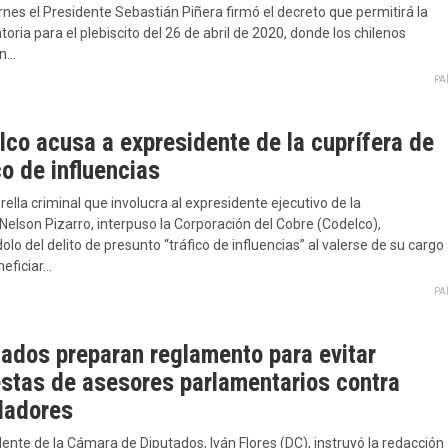
rnes el Presidente Sebastián Piñera firmó el decreto que permitirá la
oria para el plebiscito del 26 de abril de 2020, donde los chilenos
án…
PA
lco acusa a expresidente de la cuprífera de
co de influencias
ella criminal que involucra al expresidente ejecutivo de la
 Nelson Pizarro, interpuso la Corporación del Cobre (Codelco),
lo del delito de presunto “tráfico de influencias” al valerse de su cargo
neficiar…
PA
tados preparan reglamento para evitar
estas de asesores parlamentarios contra
sladores
dente de la Cámara de Diputados, Iván Flores (DC), instruyó la redacción