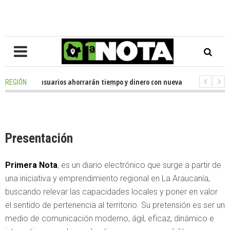
o
-
Miles de usuarios ahorrarán tiempo y dinero con nueva oficina de licen
REGIÓN
o
-
Senador Huenchumilla se reunió con el delegado presidencial de La Ara
Presentación
Primera Nota
, es un diario electrónico que surge a partir de
una iniciativa y emprendimiento regional en La Araucanía,
buscando relevar las capacidades locales y poner en valor
el sentido de pertenencia al territorio. Su pretensión es ser un
medio de comunicación moderno, ágil, eficaz, dinámico e