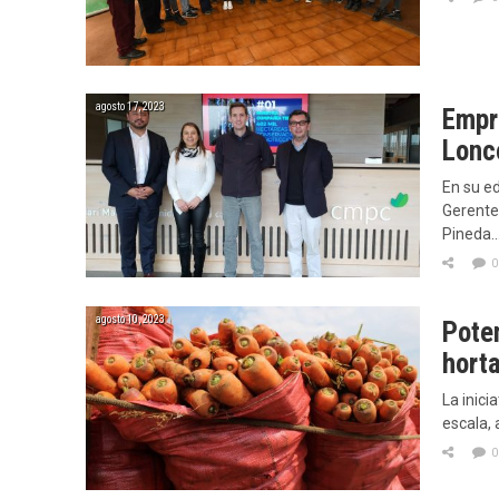
agosto 17, 2023
Empr
Lonc
En su ed
Gerente
Pineda
0
agosto 10, 2023
Pote
hort
La inici
escala,
0