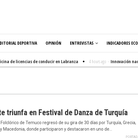
DITORIAL DEPORTIVA
OPINIÓN
ENTREVISTAS
INDICADORES EC
a de licencias de conducir en Labranza
4 hours ago
-
Innovación nacida 
e triunfa en Festival de Danza de Turquía
t Folclórico de Temuco regresó de su gira de 30 días por Turquía, Grecia,
 y Macedonia, donde participaron y destacaron en uno de…
PORTAD