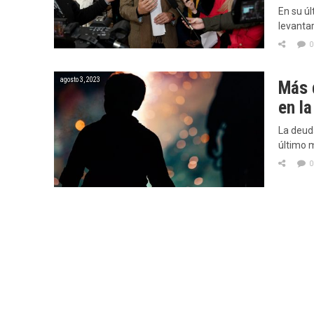
En su úl
levanta
0
agosto 3, 2023
Más 
en l
La deud
último m
0