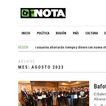
INICIO
POLÍTICA
REGIÓN
PAÍS
CULTURA
E
4 hours ago
-
Miles de usuarios ahorrarán tiempo y dinero con nueva oficin
REGIÓN
ARCHIVE
MES:
AGOSTO 2023
agosto 17, 2023
Bafot
El Balle
Albania
0