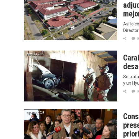
adju
mejo
Así lo c
Director
0
agosto 3, 2023
Cara
desa
Se trat
y un Hy
0
agosto 3, 2023
Cons
prese
prior