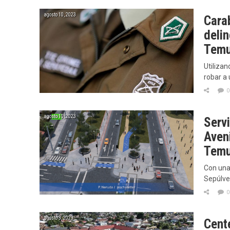
agosto 10, 2023
Cara
delin
Temu
Utiliza
robar a 
0
agosto 10, 2023
Servi
Aven
Tem
Con una 
Sepúlved
0
agosto 3, 2023
Cent