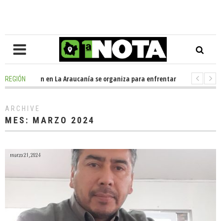
go
-
Oposición en La Araucanía se organiza para enfrentar los impactos de
REGIÓN
go
-
Colegio Alemán dona casi media tonelada de alimentos al Ecomercad
ARCHIVE
MES:
MARZO 2024
marzo 21, 2024