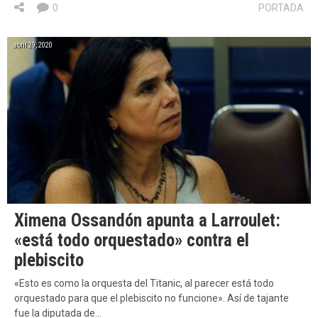
0
PORTADA
abril 29, 2020
Ximena Ossandón apunta a Larroulet:
«está todo orquestado» contra el
plebiscito
«Esto es como la orquesta del Titanic, al parecer está todo
orquestado para que el plebiscito no funcione». Así de tajante
fue la diputada de…