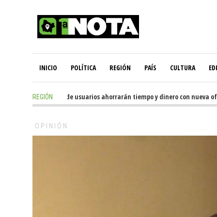
INICIO
POLÍTICA
REGIÓN
PAÍS
CULTURA
ED
4 hours ago
-
Miles de usuarios ahorrarán tiempo y dinero con nueva oficin
REGIÓN
OPINIÓN