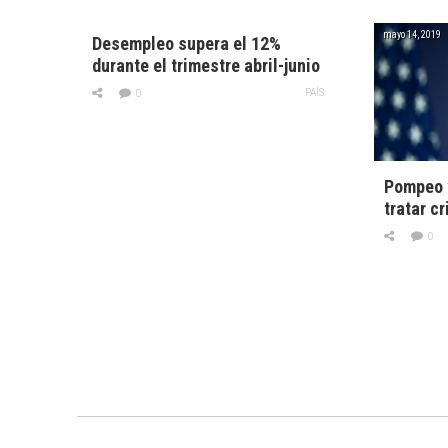
mayo 14, 2019
Desempleo supera el 12%
durante el trimestre abril-junio
PAÍS
0
Pompeo v
tratar c
0