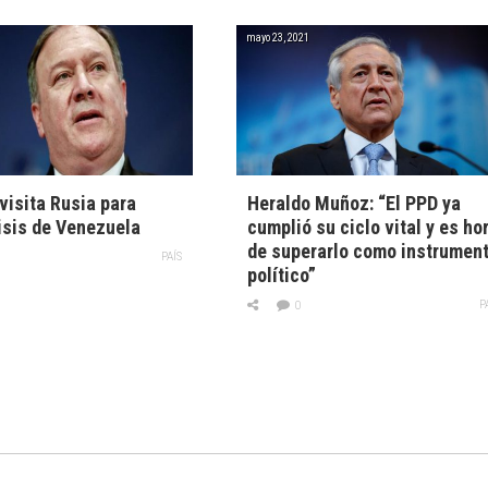
mayo 23, 2021
isita Rusia para
Heraldo Muñoz: “El PPD ya
risis de Venezuela
cumplió su ciclo vital y es ho
de superarlo como instrumen
PAÍS
político”
P
0