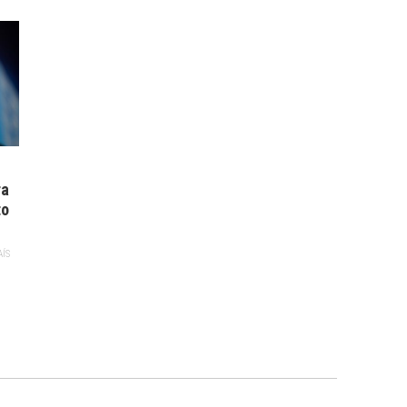
ra
to
AÍS