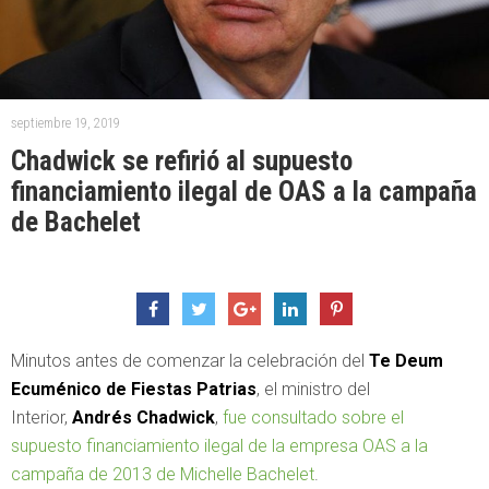
septiembre 19, 2019
Chadwick se refirió al supuesto
financiamiento ilegal de OAS a la campaña
de Bachelet
Minutos antes de comenzar la celebración del
Te Deum
Ecuménico de Fiestas Patrias
, el ministro del
Interior,
Andrés Chadwick
,
fue consultado sobre el
supuesto financiamiento ilegal de la empresa OAS a la
campaña de 2013 de Michelle Bachelet
.