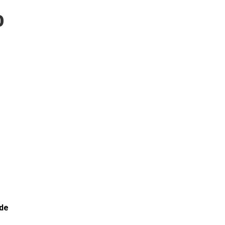
o
 de