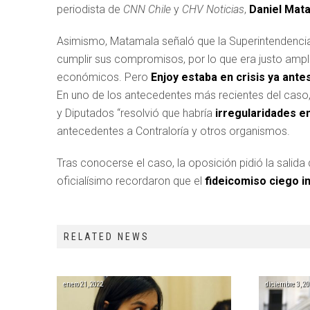
periodista de
CNN Chile
y
CHV Noticias
,
Daniel Mat
Asimismo, Matamala señaló que la Superintendencia
cumplir sus compromisos, por lo que era justo ampl
económicos. Pero
Enjoy estaba en crisis ya ante
En uno de los antecedentes más recientes del caso
y Diputados “resolvió que habría
irregularidades en
antecedentes a Contraloría y otros organismos.
Tras conocerse el caso, la oposición pidió la salida
oficialísimo recordaron que el
fideicomiso ciego im
RELATED NEWS
enero 21, 2022
diciembre 3, 20