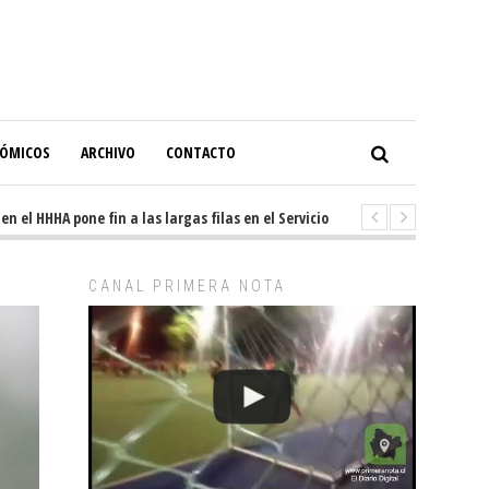
NÓMICOS
ARCHIVO
CONTACTO
l HHHA pone fin a las largas filas en el Servicio de Imagenología
1 day
CANAL PRIMERA NOTA