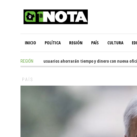
INICIO
POLÍTICA
REGIÓN
PAÍS
CULTURA
ED
1 day ago
-
Miles de usuarios ahorrarán tiempo y dinero con nueva oficina 
REGIÓN
PAÍS