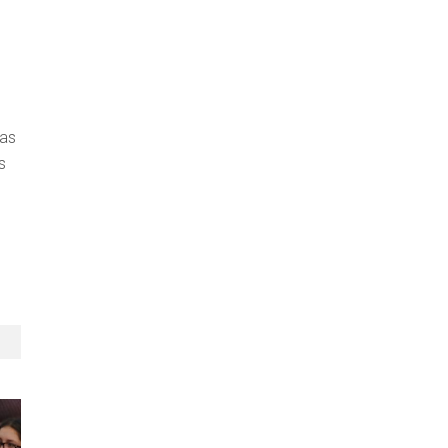
das
s