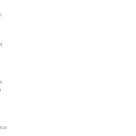
o
a
a
a
ica