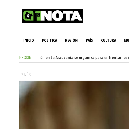
INICIO
POLÍTICA
REGIÓN
PAÍS
CULTURA
ED
 hours ago
-
Oposición en La Araucanía se organiza para enfrentar los impa
REGIÓN
PAÍS