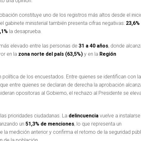
tó una opinión.
obación constituye uno de los registros más altos desde el inici
del gabinete ministerial también presenta cifras negativas:
23,6%
,1%
la desaprueba.
es más elevado entre las personas de
31 a 40 años
, donde alcanz
yor en la
zona norte del país (63,5%)
y en la
Región
 política de los encuestados. Entre quienes se identifican con la
s que entre quienes se declaran de derecha la aprobación alcanz
ideran opositoras al Gobierno, el rechazo al Presidente se elev
 las prioridades ciudadanas. La
delincuencia
vuelve a instalarse
lcanzando un
51,3% de menciones
, lo que representa un
 la medición anterior y confirma el retorno de la seguridad públ
 de la población.