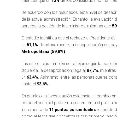
mientras que un
13%
de los consultados no manifes
De acuerdo con los resultados, este nivel de desapr
de la actual administración. En tanto, la evaluación 
aprueba la gestión de los ministros, mientras que
59
El estudio identifica que el rechazo al Presidente 
un
61,1%
. Territorialmente, la desaprobación es ma
Metropolitana (59,8%)
.
Las diferencias también se reflejan según la posición
izquierda, la desaprobación llega al
87,7%
, mientra
un
63,4%
. Asimismo, entre las personas que se cons
hasta el
93,6%
.
En paralelo, la investigación evidencia un cambio en
como el principal problema que enfrenta el país, a
incremento de
11 puntos porcentuales
respecto de
como el tema que concentra la mayor preocupación