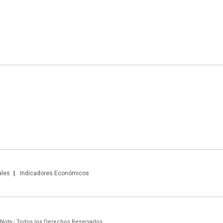
ales
Indicadores Económicos
 Nota - Todos los Derechos Reservados