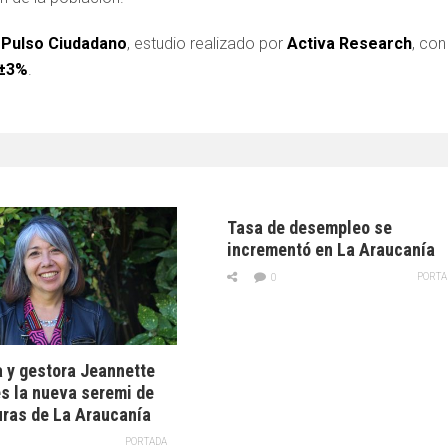
e
Pulso Ciudadano
, estudio realizado por
Activa Research
, con
±3%
.
Tasa de desempleo se
incrementó en La Araucanía
PORTA
0
 y gestora Jeannette
es la nueva seremi de
uras de La Araucanía
PORTADA