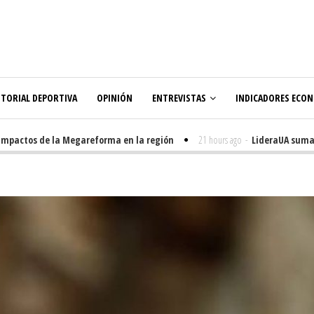
ITORIAL DEPORTIVA
OPINIÓN
ENTREVISTAS
INDICADORES ECO
ctos de la Megareforma en la región
21 hours ago
-
LideraUA suma 320 e