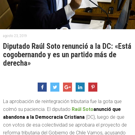
agosto 23, 2019
Diputado Raúl Soto renunció a la DC: «Está
cogobernando y es un partido más de
derecha»
La aprobación de reintegración tributaria fue la gota que
colmó su paciencia. El diputado
Raúl Soto
anunció que
abandona a la Democracia Cristiana
(DC), luego de que
con votos de esa colectividad se aprobara el proyecto de
reforma tributaria del Gobierno de Chile Vamos, acusando