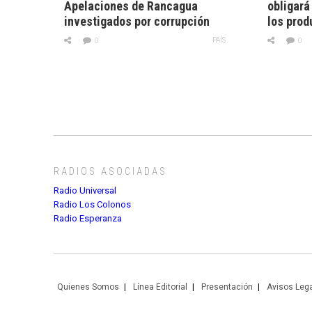
Apelaciones de Rancagua
obligará 
investigados por corrupción
los prod
PAÍS
0
0
RADIOS ASOCIADAS
Radio Universal
Radio Los Colonos
Radio Esperanza
Quienes Somos
Línea Editorial
Presentación
Avisos Leg