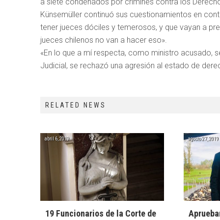
a siete condenados por crimines contra los Derec
Künsemüller continuó sus cuestionamientos en contr
tener jueces dóciles y temerosos, y que vayan a pr
jueces chilenos no van a hacer eso».
«En lo que a mí respecta, como ministro acusado, se
Judicial, se rechazó una agresión al estado de dere
RELATED NEWS
abril 6, 2019
agosto 27, 2019
19 Funcionarios de la Corte de
Aprueba