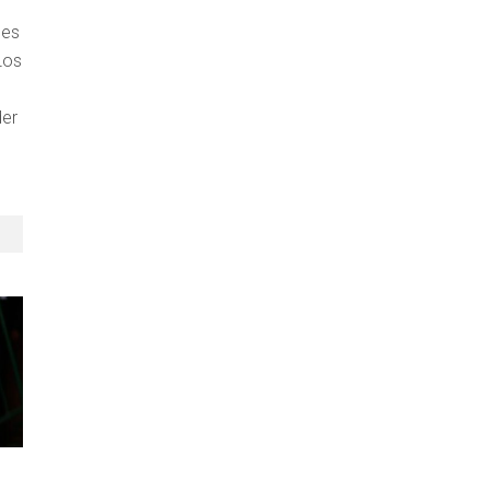
 es
Los
der
C