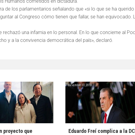
hos Humanos cometidos en dictadura.
a de los parlamentarios señalando que «si lo que se ha querido
eguntar al Congreso cómo tienen que fallar, se han equivocado. 
 rechazó una infamia en lo personal. En lo que concierne al Po
cho y a la convivencia democrática del país», declaró.
diciembre 13, 2018
n proyecto que
Eduardo Freí complica a la D