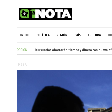
INICIO
POLÍTICA
REGIÓN
PAÍS
CULTURA
ED
4 hours ago
-
Miles de usuarios ahorrarán tiempo y dinero con nueva oficin
REGIÓN
PAÍS