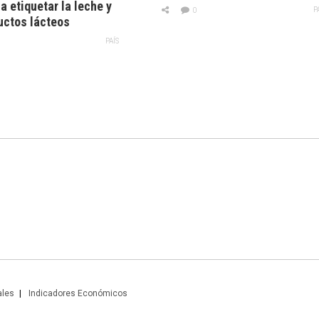
a etiquetar la leche y
P
0
uctos lácteos
PAÍS
ales
Indicadores Económicos