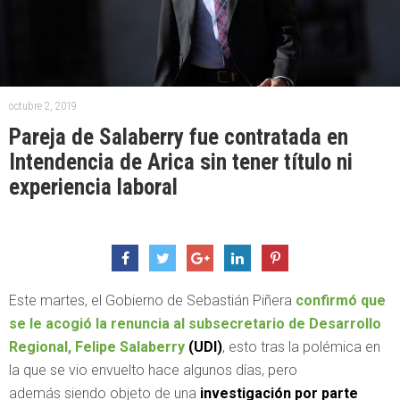
octubre 2, 2019
Pareja de Salaberry fue contratada en
Intendencia de Arica sin tener título ni
experiencia laboral
Este martes, el Gobierno de Sebastián Piñera
confirmó que
se le acogió la renuncia al subsecretario de Desarrollo
Regional, Felipe Salaberry
(UDI)
, esto tras la polémica en
la que se vio envuelto hace algunos días, pero
además siendo objeto de una
investigación por parte