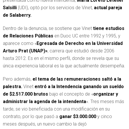
presentada como nueva intendenta,
María Loreto Letelier
Salsilli
(UDI), optó por los servicios de Vinet,
actual pareja
de Salaberry.
Dentro de la denuncia, se sostiene que Vinet
tiene estudios
de Relaciones Públicas
en Duoc UC entre 1992 y 1995, y
aparece como «
Egresada de Derecho en la Universidad
Arturo Prat (UNAP)»
, carrera que estudió desde 2006
hasta 2012. Es en el mismo perfil, donde se revela que su
única experiencia laboral es la que actualmente desempeña.
Pero además,
el tema de las remuneraciones saltó a la
palestra.
Vinet
entró a la Intendencia ganando un sueldo
de $2.517.000 brutos
bajo el concepto de «
organizar y
administrar la agenda de la intendenta
«. Tres meses más
tarde, se vio beneficiada con una modificación en su
contrato, por lo que pasó a
ganar $3.000.000
y cinco
meses después, un nuevo cambio la dejó