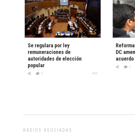
Se regulara por ley
Reforma 
remuneraciones de
DC amen
autoridades de elección
acuerdo
popular
0
PAÍS
0
RADIOS ASOCIADAS