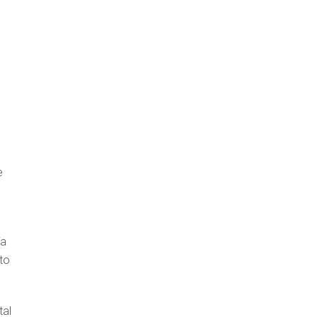
e
ía
to
tal