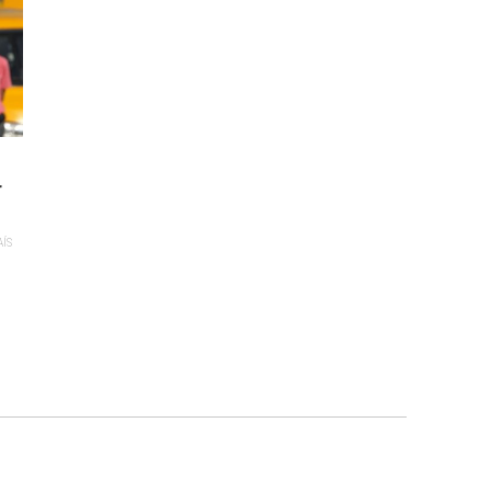
r
AÍS