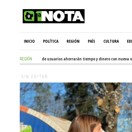
INICIO
POLÍTICA
REGIÓN
PAÍS
CULTURA
ED
10 hours ago
-
Miles de usuarios ahorrarán tiempo y dinero con nueva ofici
REGIÓN
SIN EDITAR