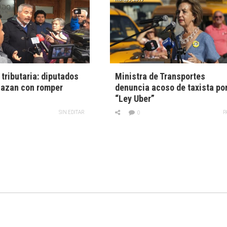
tributaria: diputados
Ministra de Transportes
azan con romper
denuncia acoso de taxista po
“Ley Uber”
SIN EDITAR
P
0