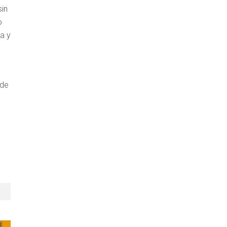
sin
o
a y
 de