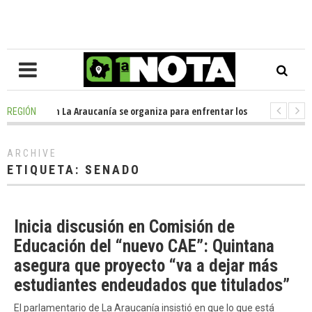
Oposición en La Araucanía se organiza para enfrentar los impactos de la 
REGIÓN
Colegio Alemán dona casi media tonelada de alimentos al Ecomercado Sol
ARCHIVE
ETIQUETA:
SENADO
Inicia discusión en Comisión de
Educación del “nuevo CAE”: Quintana
asegura que proyecto “va a dejar más
estudiantes endeudados que titulados”
El parlamentario de La Araucanía insistió en que lo que está