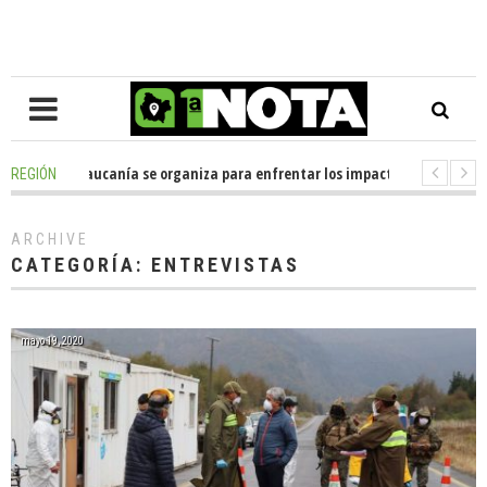
Araucanía se organiza para enfrentar los impactos de la Megareforma en 
REGIÓN
dona casi media tonelada de alimentos al Ecomercado Solidario de Temuc
ARCHIVE
CATEGORÍA:
ENTREVISTAS
mayo 19, 2020