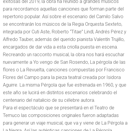
exitosas del 2019, la obra ha reunido a grandes músicos
para recordarnos aquellas canciones que forman parte del
repertorio popular. Así sobre el escenario del Camilo Salvo
se encontrarán los músicos de la Regia Orquesta Sexteto,
integrada por Cuti Aste, Roberto “Titae” Lindl, Andrés Pérez y
Alfredo Tauber, además del querido pianista Valentín Trujillo,
encargados de dar vida a esta criolla puesta en escena.
Recreando un racconto musical, la obra nos hará escuchar
nuevamente a Yo vengo de San Rosendo, La pérgola de las
flores o La Revuelta, canciones compuestas por Francisco
Flores del Campo para la pieza teatral creada por Isidora
Aguirre. La misma Pérgola que fue estrenada en 1960, y que
este año se lucirá en distintos escenarios celebrando el
centenario del natalicio de su célebre autora.
Para el espectáculo que se presentará en el Teatro de
Temuco las composiciones originales fueron adaptadas
para generar un viaje musical, que va y viene de La Pérgola a
La Negra. Así las auténticas canciones de La Pérgola