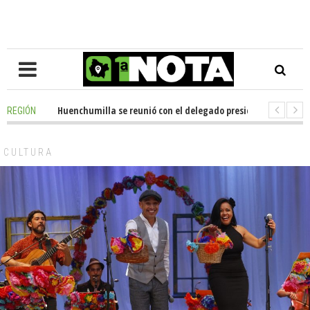
o
-
Senador Huenchumilla se reunió con el delegado presidencial de La Ara
REGIÓN
-
LideraUA suma 320 estudiantes formados tras nueva experiencia interna
CULTURA