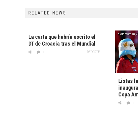
RELATED NEWS
diciembre 18, 
La carta que habría escrito el
DT de Croacia tras el Mundial
DEPORTE
0
Listas l
inaugurac
Copa Amé
0