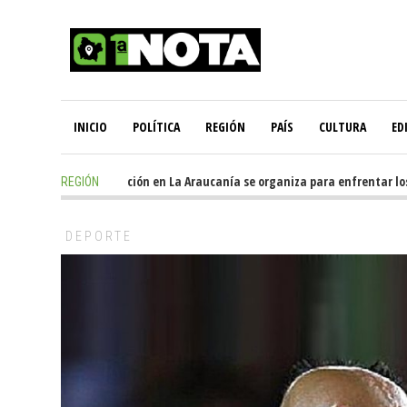
INICIO
POLÍTICA
REGIÓN
PAÍS
CULTURA
ED
21 hours ago
-
Oposición en La Araucanía se organiza para enfrentar los i
REGIÓN
DEPORTE