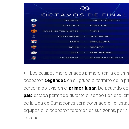
Los equipos mencionados primero (en la columna
acabaron
segundos
en su grupo al término de la pr
derecha obtuvieron el
primer lugar
. De acuerdo co
país
estaba permitido durante el sorteo.Los encuen
de la Liga de Campeones será coronado en el estad
equipos que acabaron terceros en sus zonas, por su 
League.