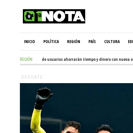
INICIO
POLÍTICA
REGIÓN
PAÍS
CULTURA
ED
11 hours ago
-
Miles de usuarios ahorrarán tiempo y dinero con nueva ofici
REGIÓN
DEPORTE