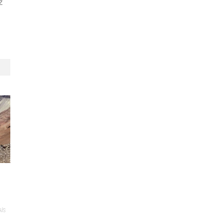
z
AÍS