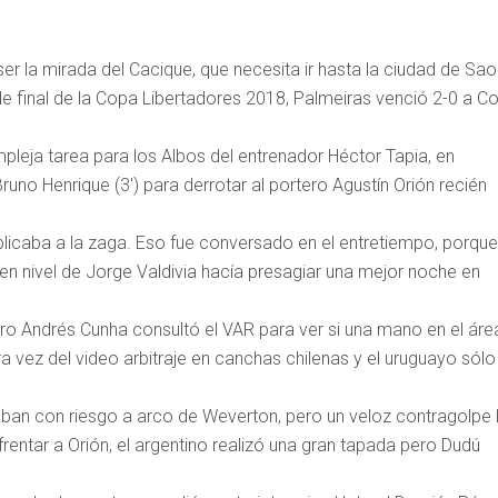
er la mirada del Cacique, que necesita ir hasta la ciudad de Sao
de final de la Copa Libertadores 2018, Palmeiras venció 2-0 a Co
mpleja tarea para los Albos del entrenador Héctor Tapia, en
runo Henrique (3′) para derrotar al portero Agustín Orión recién
mplicaba a la zaga. Eso fue conversado en el entretiempo, porque
n nivel de Jorge Valdivia hacía presagiar una mejor noche en
itro Andrés Cunha consultó el VAR para ver si una mano en el áre
a vez del video arbitraje en canchas chilenas y el uruguayo sólo
caban con riesgo a arco de Weverton, pero un veloz contragolpe 
entar a Orión, el argentino realizó una gran tapada pero Dudú