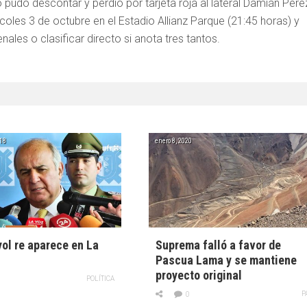
 pudo descontar y perdió por tarjeta roja al lateral Damián Pére
rcoles 3 de octubre en el Estadio Allianz Parque (21:45 horas) y
nales o clasificar directo si anota tres tantos.
18
enero 8, 2020
ol re aparece en La
Suprema falló a favor de
Pascua Lama y se mantiene
proyecto original
POLÍTICA
P
0