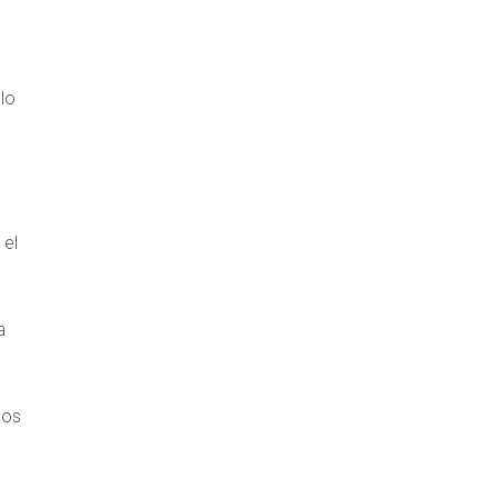
lo
 el
a
los