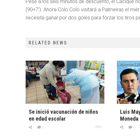
Pese a los seis minutos de descuento, el Cacique no
(90+7′). Ahora Colo Colo visitará a Palmeiras el mié
necesita ganar por dos goles para forzar los tiros pe
RELATED NEWS
julio 22, 2020
diciembre 5, 20
Se inició vacunación de niños
Luis May
en edad escolar
Moneda
PAÍS
0
0