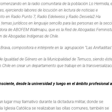
 comenzando en la radio comunitaria de la población Lo Hermida, 
, ejerciendo labores de locución en lectura de noticias e
nto en Radio Punto 7, Radio Edelweiss y Radio Desvela2.Ha
o temas jurídicos en lenguaje sencillo para las personas en la secc
dadora de ABOFEM Wallmapu, que es la Red de Abogadas Feminist
ión de Abogadas Indígenas de Chile.
rava, compositora e intérprete en la agrupación ‘’Las Aniñaditas’’
de Igualdad de Género en la Municipalidad de Temuco, siendo ést
n Chile en crear un departamento que trabaje en la transversalizac
ciente, desde la universidad y luego en el ámbito profesional a
n lugar muy llamativo durante la dictadura militar, donde se
a Iglesia Católica se realizaban las ollas comunes, también se