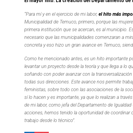
El mayor hito: La creación del Departamento de
“Para mí y en el ejercicio de mi labor,
el hito más impo
Municipalidad de Temuco, primero, porque las mujeres q
primera institución que se acercan, es al municipio. Es
necesario que las municipalidades comenzaran a mirar 
concreta y eso hizo un gran avance en Temuco, sien
Como he mencionado antes, es un hito importante por
levantar un proyecto desde la teoría y que llega a lo
soñando con poder avanzar con la transversalización e
todas sus direcciones. Este avance nos permite trabaja
feministas, sobre todo con las asociaciones de la soc
sí lo hacen y es importante, ya que lo realizan a trav
de mi labor, como jefa del Departamento de Igualdad 
acciones, hemos tenido la oportunidad de coordinar co
trabajo desde lo técnico”.