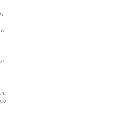
la
muy
en
ora
cio