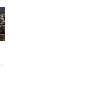
s
AÍS