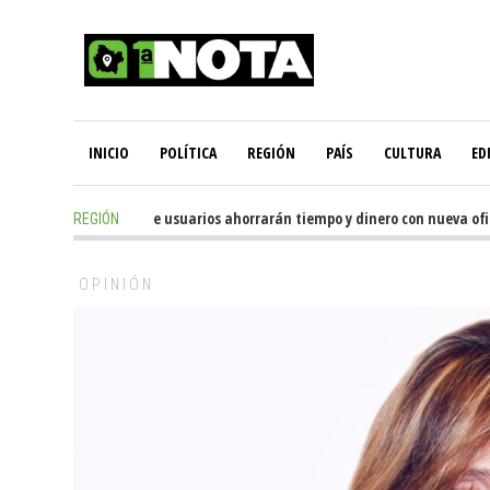
INICIO
POLÍTICA
REGIÓN
PAÍS
CULTURA
ED
6 hours ago
-
Miles de usuarios ahorrarán tiempo y dinero con nueva oficin
REGIÓN
OPINIÓN