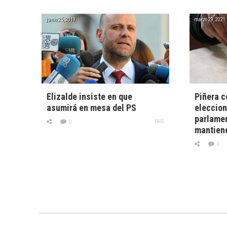
junio 25, 2019
marzo 29, 2021
Elizalde insiste en que
Piñera c
asumirá en mesa del PS
eleccion
parlame
PAÍS
0
mantiene
0