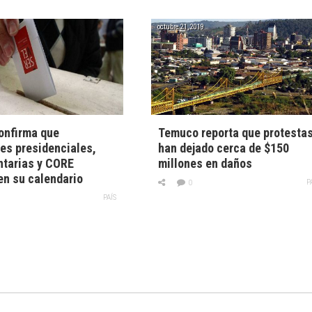
octubre 21, 2019
onfirma que
Temuco reporta que protesta
es presidenciales,
han dejado cerca de $150
ntarias y CORE
millones en daños
n su calendario
P
0
PAÍS