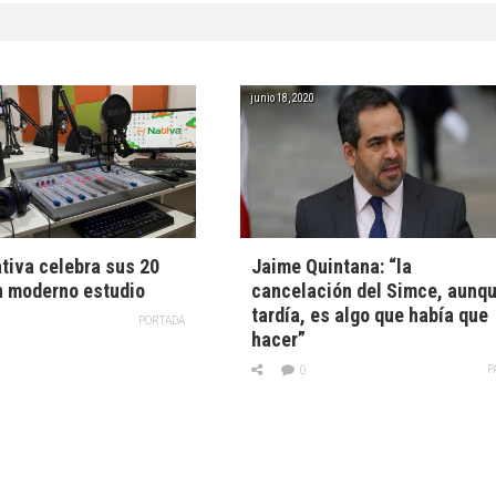
junio 18, 2020
tiva celebra sus 20
Jaime Quintana: “la
n moderno estudio
cancelación del Simce, aunq
tardía, es algo que había que
PORTADA
hacer”
P
0