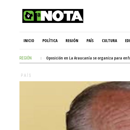
INICIO
POLÍTICA
REGIÓN
PAÍS
CULTURA
ED
18 hours ago
-
Oposición en La Araucanía se organiza para enfren
REGIÓN
PAÍS