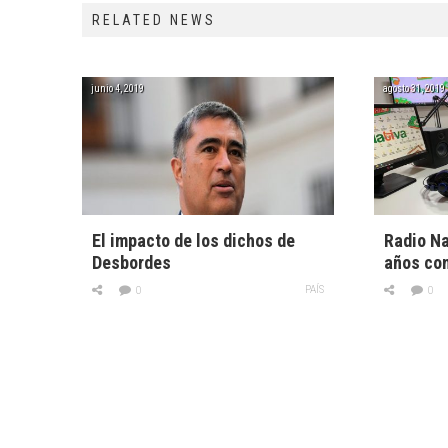
RELATED NEWS
junio 4, 2019
agosto 31, 2019
El impacto de los dichos de
Radio Na
Desbordes
años co
PAÍS
0
0