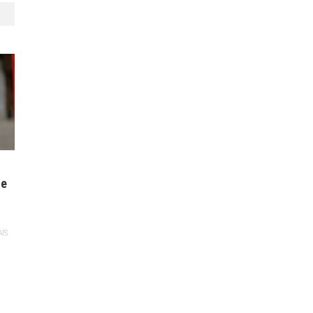
ue
AÍS