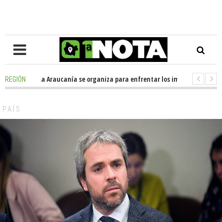
osición en La Araucanía se organiza para enfrentar los impactos de la Me
REGIÓN
legio Alemán dona casi media tonelada de alimentos al Ecomercado Solid
PAÍS