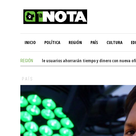
INICIO
POLÍTICA
REGIÓN
PAÍS
CULTURA
ED
5 hours ago
-
Miles de usuarios ahorrarán tiempo y dinero con nueva oficin
REGIÓN
PAÍS