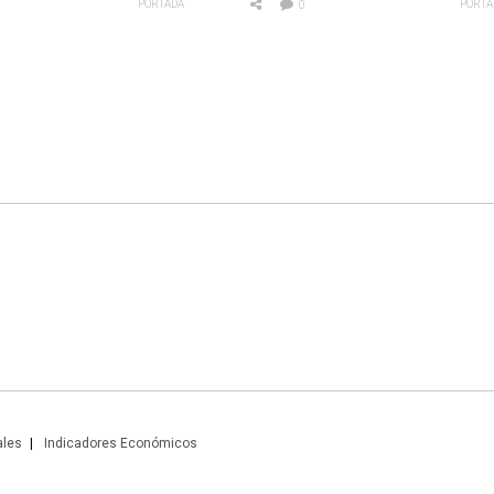
PORTADA
PORTA
0
ales
Indicadores Económicos