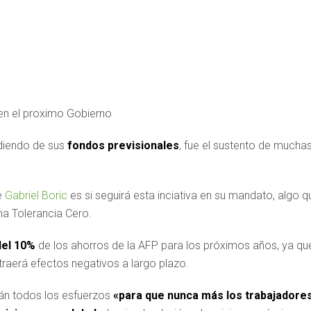
en el proximo Gobierno
ndiendo de sus
fondos previsionales
, fue el sustento de mucha
e
Gabriel Boric
es si seguirá esta inciativa en su mandato, algo q
ma Tolerancia Cero.
del 10%
de los ahorros de la AFP para los próximos años, ya qu
raerá efectos negativos a largo plazo.
án todos los esfuerzos
«para que nunca más los trabajadore