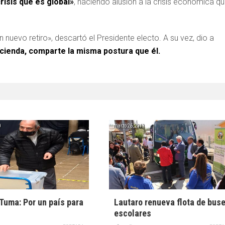
isis que es global»
, haciendo alusión a la crisis económica q
 nuevo retiro», descartó el Presidente electo. A su vez, dio a
acienda, comparte la misma postura que él.
0
marzo 26, 2019
Tuma: Por un país para
Lautaro renueva flota de bus
escolares