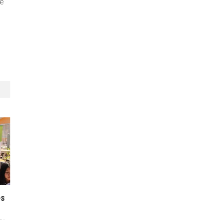
ue
es