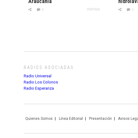
Araucanía
hidrolav
PORTADA
0
0
RADIOS ASOCIADAS
Radio Universal
Radio Los Colonos
Radio Esperanza
Quienes Somos
Línea Editorial
Presentación
Avisos Leg