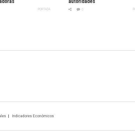
adoras
autoridades
PORTADA
P
0
ales
Indicadores Económicos