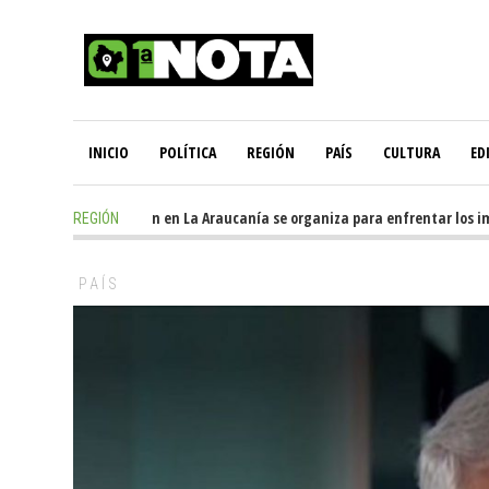
INICIO
POLÍTICA
REGIÓN
PAÍS
CULTURA
ED
1 day ago
-
Oposición en La Araucanía se organiza para enfrentar los imp
REGIÓN
PAÍS