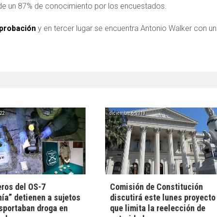
de un 87% de conocimiento por los encuestados.
 aprobación
y en tercer lugar se encuentra Antonio Walker con un
022
diciembre 6, 2019
ros del OS-7
Comisión de Constitución
ía” detienen a sujetos
discutirá este lunes proyecto
sportaban droga en
que limita la reelección de