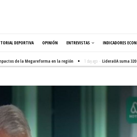
ITORIAL DEPORTIVA
OPINIÓN
ENTREVISTAS
INDICADORES ECO
actos de la Megareforma en la región
1 day ago
-
LideraUA suma 320 est