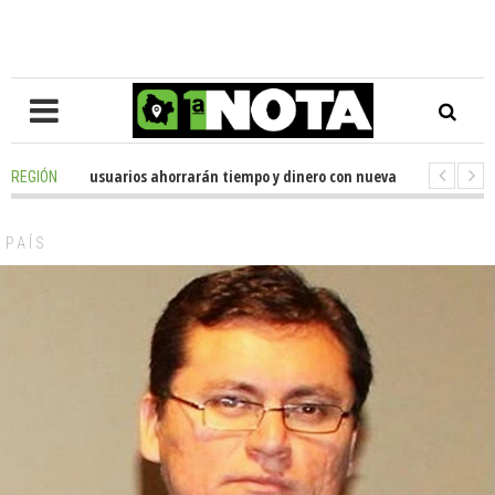
-
Miles de usuarios ahorrarán tiempo y dinero con nueva oficina de licenc
REGIÓN
-
Senador Huenchumilla se reunió con el delegado presidencial de La Arau
PAÍS