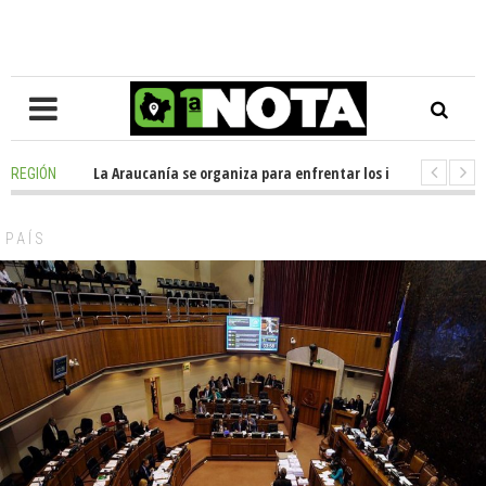
posición en La Araucanía se organiza para enfrentar los impactos de la M
REGIÓN
olegio Alemán dona casi media tonelada de alimentos al Ecomercado Soli
PAÍS