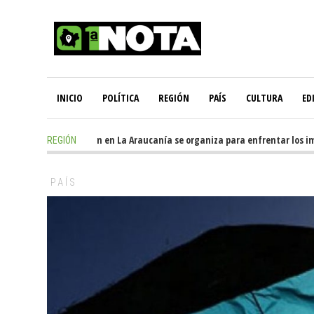
INICIO
POLÍTICA
REGIÓN
PAÍS
CULTURA
ED
1 day ago
-
Oposición en La Araucanía se organiza para enfrentar los impa
REGIÓN
PAÍS