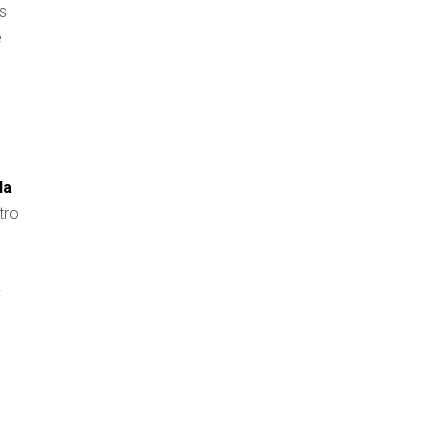
s
e
la
tro
a