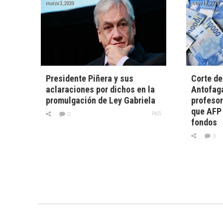
marzo 3, 2020
junio 18, 2020
Presidente Piñera y sus
Corte de
aclaraciones por dichos en la
Antofaga
promulgación de Ley Gabriela
profesor
que AFP 
PAÍS
0
fondos
0