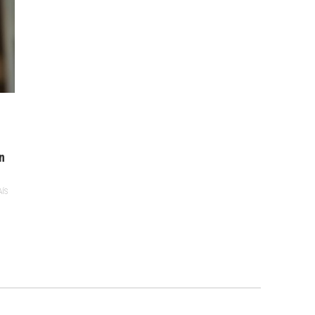
n
AÍS