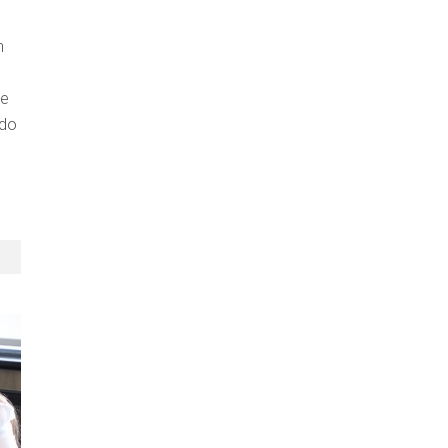
n
de
ndo