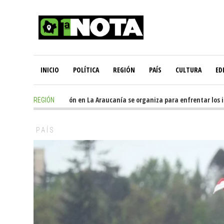
INICIO
POLÍTICA
REGIÓN
PAÍS
CULTURA
ED
1 hours ago
-
Oposición en La Araucanía se organiza para enfrentar los imp
REGIÓN
PAÍS