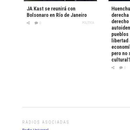
JA Kast se reunirá con
Huenchum
Bolsonaro en Río de Janeiro
derecha 
derecho 
POLÍTICA
0
autoiden
pueblos 
libertad 
economía
pero no 
cultural
0
RADIOS ASOCIADAS