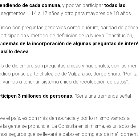
pendiendo de cada comuna
, y podrán participar
todas las
segmentos – 14 a 17 años y otro para mayores de 18 años.
to único con preguntas generales como quórum, paridad de géner
participación y método de definición de la Nueva Constitución,
 a
demás de la incorporación de algunas preguntas de inter
así lo desea.
 15 de diciembre son preguntas únicas y nacionales, son las me
icó por su parte el alcalde de Valparaíso, Jorge Sharp. “Por ta
, vamos a tener un sistema único de recolección de datos”.
ticipen 3 millones de personas
. “Sería una tremenda señal
vive el país, es con más democracia y por lo mismo vamos a
que la gente se pronuncie. La Consulta en sí misma, es un acto de
amos seguros que se llevará a cabo en completa calma”, comen