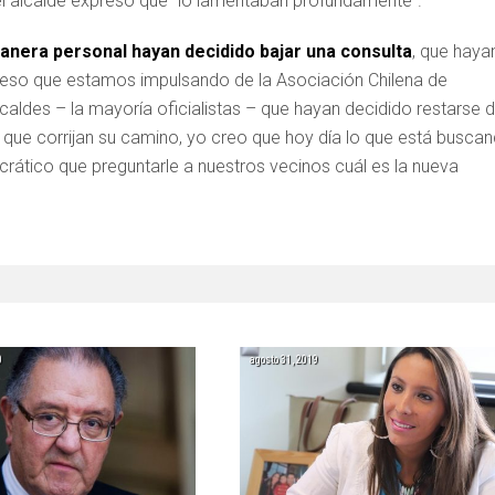
 el alcalde expresó que “lo lamentaban profundamente”.
era personal hayan decidido bajar una consulta
, que haya
ceso que estamos impulsando de la Asociación Chilena de
aldes – la mayoría oficialistas – que hayan decidido restarse 
que corrijan su camino, yo creo que hoy día lo que está busca
ático que preguntarle a nuestros vecinos cuál es la nueva
0
agosto 31, 2019