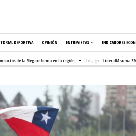
ITORIAL DEPORTIVA
OPINIÓN
ENTREVISTAS
INDICADORES ECO
actos de la Megareforma en la región
1 day ago
-
LideraUA suma 320 est