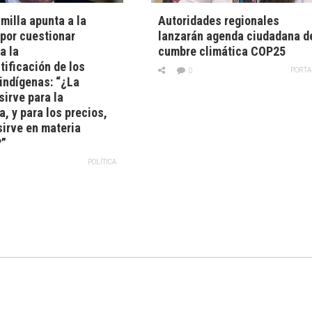
illa apunta a la
Autoridades regionales
por cuestionar
lanzarán agenda ciudadana d
a la
cumbre climática COP25
tificación de los
PORTA
0
indígenas: “¿La
sirve para la
, y para los precios,
sirve en materia
?”
POLÍTICA