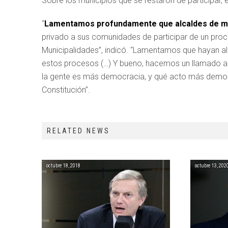
Sobre los municipios que se restaron de participar,
“
Lamentamos profundamente que alcaldes de man
privado a sus comunidades de participar de un pro
Municipalidades”, indicó. “Lamentamos que hayan alc
estos procesos (…) Y bueno, hacemos un llamado a 
la gente es más democracia, y qué acto más democr
Constitución”.
RELATED NEWS
octubre 18, 2018
octubre 13, 202