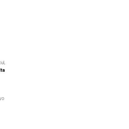
ul,
ta
oyo
e