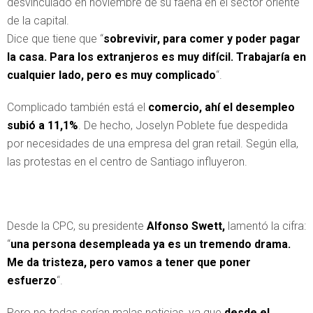
desvinculado en noviembre de su faena en el sector oriente
de la capital.
Dice que tiene que “
sobrevivir, para comer y poder pagar
la casa. Para los extranjeros es muy difícil. Trabajaría en
cualquier lado, pero es muy complicado
“.
Complicado también está el
comercio, ahí el desempleo
subió a 11,1%
. De hecho, Joselyn Poblete fue despedida
por necesidades de una empresa del gran retail. Según ella,
las protestas en el centro de Santiago influyeron.
Desde la CPC, su presidente
Alfonso Swett,
lamentó la cifra:
“
una persona desempleada ya es un tremendo drama.
Me da tristeza, pero vamos a tener que poner
esfuerzo
“.
Pero no todas serían malas noticias, ya que
desde el