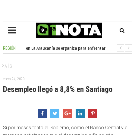
-
Oposición en La Araucanía se organiza para enfrentar los impactos de 
REGIÓN
Colegio Alemán dona casi media tonelada de alimentos al Ecomercado Sol
PAÍS
enero 24, 2020
Desempleo llegó a 8,8% en Santiago
Si por meses tanto el Gobierno, como el Banco Central y el