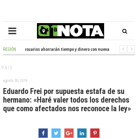
-
Miles de usuarios ahorrarán tiempo y dinero con nueva oficina de licenc
REGIÓN
-
Senador Huenchumilla se reunió con el delegado presidencial de La Arau
PAÍS
agosto 30, 2019
Eduardo Frei por supuesta estafa de su
hermano: «Haré valer todos los derechos
que como afectados nos reconoce la ley»