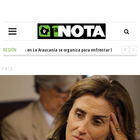
-
Oposición en La Araucanía se organiza para enfrentar los impactos de l
REGIÓN
-
Colegio Alemán dona casi media tonelada de alimentos al Ecomercado S
PAÍS