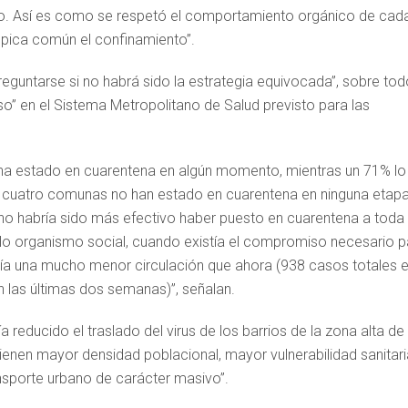
no. Así es como se respetó el comportamiento orgánico de cad
épica común el confinamiento”.
eguntarse si no habrá sido la estrategia equivocada”, sobre tod
o” en el Sistema Metropolitano de Salud previsto para las
o ha estado en cuarentena en algún momento, mientras un 71% lo
olo cuatro comunas no han estado en cuarentena en ninguna etapa
¿no habría sido más efectivo haber puesto en cuarentena a toda 
lo organismo social, cuando existía el compromiso necesario p
enía una mucho menor circulación que ahora (938 casos totales 
 las últimas dos semanas)”, señalan.
ía reducido el traslado del virus de los barrios de la zona alta de 
 tienen mayor densidad poblacional, mayor vulnerabilidad sanitari
sporte urbano de carácter masivo”.