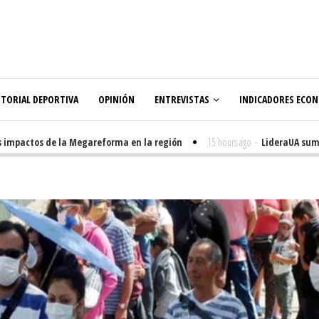
ITORIAL DEPORTIVA
OPINIÓN
ENTREVISTAS
INDICADORES ECO
mpactos de la Megareforma en la región
15 hours ago
-
LideraUA suma 32