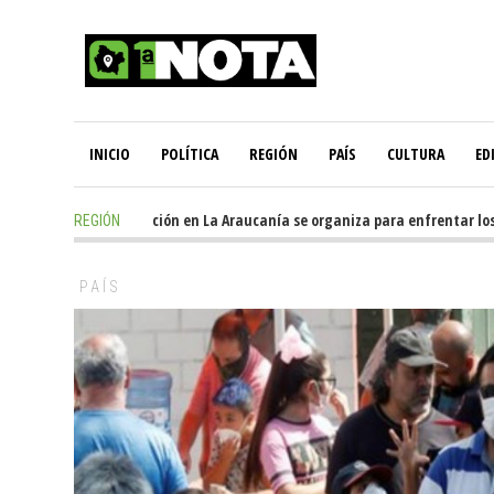
INICIO
POLÍTICA
REGIÓN
PAÍS
CULTURA
ED
10 hours ago
-
Oposición en La Araucanía se organiza para enfrentar los i
REGIÓN
PAÍS