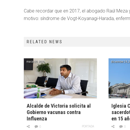
Cabe recordar que en 2017, el abogado Raúl Meza y
motivo: síndrome de Vogt-Koyanagi-Harada, enferme
RELATED NEWS
marzo 20, 2020
diciembre 24, 
Alcalde de Victoria solicita al
Iglesia 
Gobierno vacunas contra
sacerdot
Influenza
en 15 añ
PORTADA
0
0