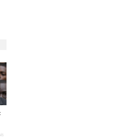
:
AÍS