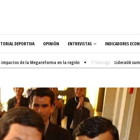
ITORIAL DEPORTIVA
OPINIÓN
ENTREVISTAS
INDICADORES ECO
mpactos de la Megareforma en la región
17 hours ago
-
LideraUA suma 32