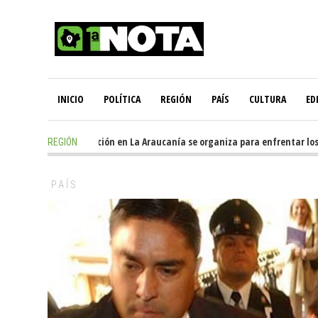
INICIO
POLÍTICA
REGIÓN
PAÍS
CULTURA
ED
11 hours ago
-
Oposición en La Araucanía se organiza para enfrentar los i
REGIÓN
PAÍS