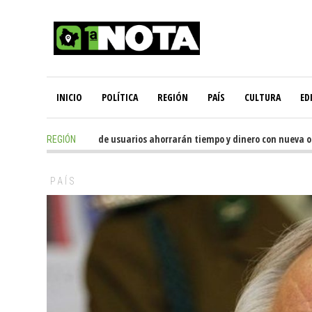
INICIO
POLÍTICA
REGIÓN
PAÍS
CULTURA
ED
10 hours ago
-
Miles de usuarios ahorrarán tiempo y dinero con nueva ofici
REGIÓN
PAÍS