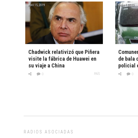
abril 15, 2019
mayo 1, 2019
Chadwick relativizó que Piñera
Comuner
visite la fábrica de Huawei en
de bala 
su viaje a China
policial
PAÍS
0
0
RADIOS ASOCIADAS