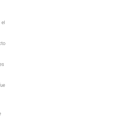
 el
cto
es
fue
e
o