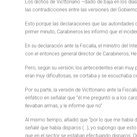
Los dichos de Victtoriano –dado de baja en los día
las contradicciones entre las versiones del Gobierno
Esto porque las declaraciones que las autoridades de
primer minuto, Carabineros les informó que el incide
En su declaración ante la Fiscalía, el ministro del I
con el entonces general director de Carabineros, He
Pero, según su versión, los antecedentes eran muy p
eran muy dificultosas, se cortaba y se escuchaba c
Por su parte, la versión de Victtoriano ante la Fisca
enfático en señalar que “él me preguntó si a los car
llevaban armas, y le informé que no”.
Al mismo tiempo, añadió que “por lo que me había dic
señalé que había disparos (…), yo supongo que esto 
que en el sector se estaban efectuando disparos. Qu