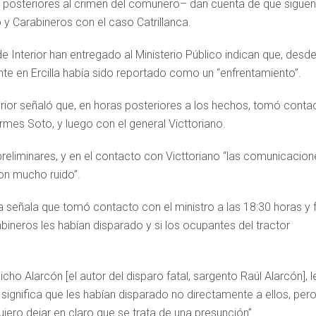
s posteriores al crimen del comunero– dan cuenta de que siguen
 y Carabineros con el caso Catrillanca.
 Interior han entregado al Ministerio Público indican que, desde
nte en Ercilla había sido reportado como un “enfrentamiento”.
nterior señaló que, en horas posteriores a los hechos, tomó conta
rmes Soto, y luego con el general Victtoriano.
reliminares, y en el contacto con Victtoriano “las comunicacion
on mucho ruido”.
lía señala que tomó contacto con el ministro a las 18:30 horas y 
abineros les habían disparado y si los ocupantes del tractor
ho Alarcón [el autor del disparo fatal, sargento Raúl Alarcón], l
significa que les habían disparado no directamente a ellos, per
iero dejar en claro que se trata de una presunción”.