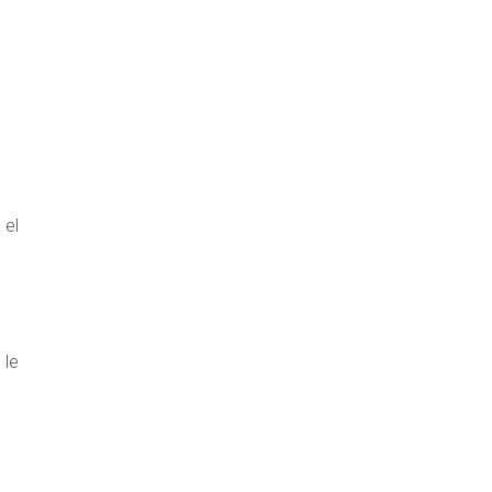
 el
 le