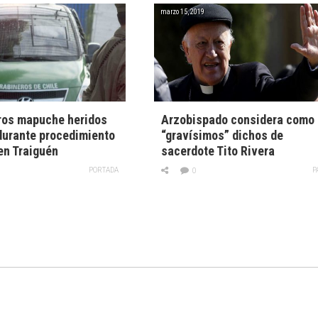
marzo 15, 2019
os mapuche heridos
Arzobispado considera como
durante procedimiento
“gravísimos” dichos de
 en Traiguén
sacerdote Tito Rivera
PORTADA
P
0