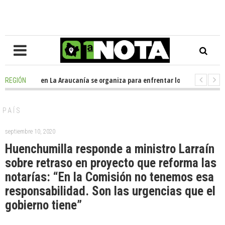
-
Oposición en La Araucanía se organiza para enfrentar los impactos de l
REGIÓN
-
Colegio Alemán dona casi media tonelada de alimentos al Ecomercado S
PAÍS
septiembre 10, 2020
Huenchumilla responde a ministro Larraín
sobre retraso en proyecto que reforma las
notarías: “En la Comisión no tenemos esa
responsabilidad. Son las urgencias que el
gobierno tiene”