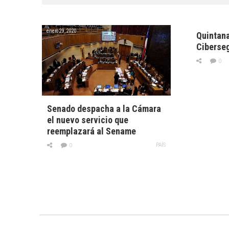
enero 29, 2020
Quintana
Ciberse
0
Senado despacha a la Cámara
el nuevo servicio que
reemplazará al Sename
PAÍS
0