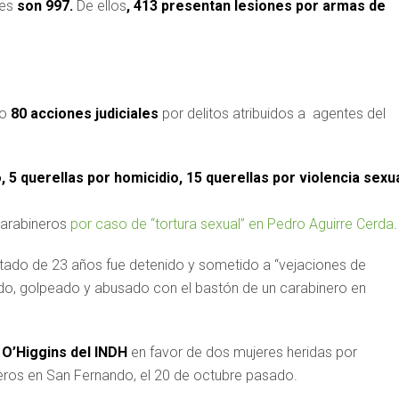
les
son 997.
De ellos
, 413 presentan lesiones por armas de
do
80 acciones judiciales
por delitos atribuidos a agentes del
5 querellas por homicidio, 15 querellas por violencia sexua
 Carabineros
por caso de “tortura sexual” en Pedro Aguirre Cerda
.
ectado de 23 años fue detenido y sometido a “vejaciones de
dado, golpeado y abusado con el bastón de un carabinero en
e
O’Higgins del INDH
en favor de dos mujeres heridas por
ros en San Fernando, el 20 de octubre pasado.