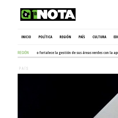
INICIO
POLÍTICA
REGIÓN
PAÍS
CULTURA
ED
4 hours ago
-
Temuco fortalece la gestión de sus áreas verdes con la apr
REGIÓN
PAÍS