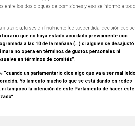
ios entre los dos bloques de comisiones y eso se informó a tod
a instancia, la sesión finalmente fue suspendida, decisión que se
n horario que no haya estado acordado previamente con
rogramada a las 10 de la mañana (…) si alguien se desajustó
Cámara no opera en términos de gustos personales ni
resuelve en términos de comités”
.
ue
“cuando un parlamentario dice algo que va a ser mal leído
poración. Yo lamento mucho lo que se está dando en redes
d, ni tampoco la intención de este Parlamento de hacer este
rzado”
.