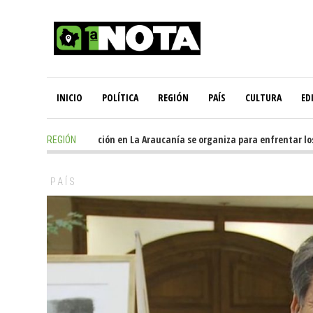
INICIO
POLÍTICA
REGIÓN
PAÍS
CULTURA
ED
10 hours ago
-
Oposición en La Araucanía se organiza para enfrentar los i
REGIÓN
PAÍS