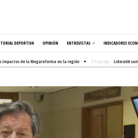
ITORIAL DEPORTIVA
OPINIÓN
ENTREVISTAS
INDICADORES ECO
mpactos de la Megareforma en la región
15 hours ago
-
LideraUA suma 32