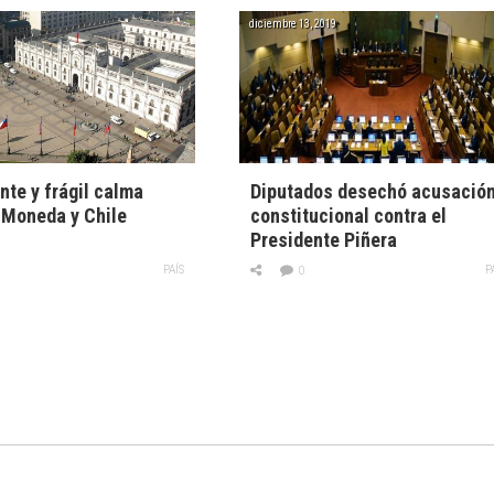
diciembre 13, 2019
nte y frágil calma
Diputados desechó acusació
 Moneda y Chile
constitucional contra el
Presidente Piñera
PAÍS
P
0