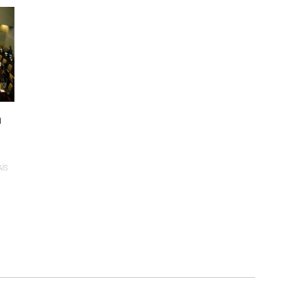
n
AÍS