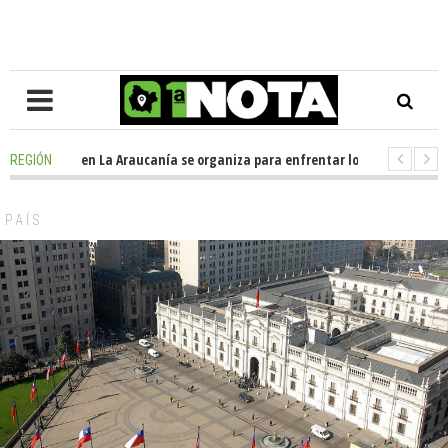
Oposición en La Araucanía se organiza para enfrentar los impactos de la
REGIÓN
-
Colegio Alemán dona casi media tonelada de alimentos al Ecomercado S
PAÍS