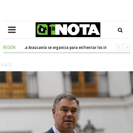
posición en La Araucanía se organiza para enfrentar los impactos de la M
REGIÓN
olegio Alemán dona casi media tonelada de alimentos al Ecomercado Soli
PAÍS