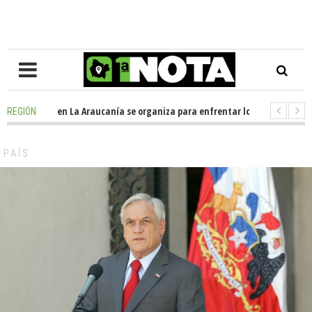
Oposición en La Araucanía se organiza para enfrentar los impactos de la
REGIÓN
-
Colegio Alemán dona casi media tonelada de alimentos al Ecomercado S
PAÍS