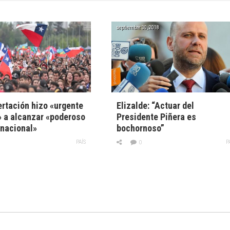
septiembre 30, 2018
rtación hizo «urgente
Elizalde: “Actuar del
 a alcanzar «poderoso
Presidente Piñera es
nacional»
bochornoso”
PAÍS
P
0