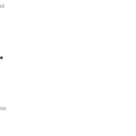
ad
de
las