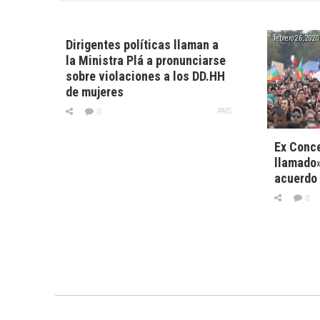
febrero 26, 2020
Dirigentes políticas llaman a
la Ministra Plá a pronunciarse
sobre violaciones a los DD.HH
de mujeres
PAÍS
0
Ex Conce
llamado»
acuerdo 
0