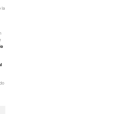
 la
n
e
io
l
odo