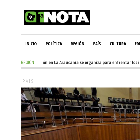
INICIO
POLÍTICA
REGIÓN
PAÍS
CULTURA
ED
 hours ago
-
Oposición en La Araucanía se organiza para enfrentar los impa
REGIÓN
PAÍS