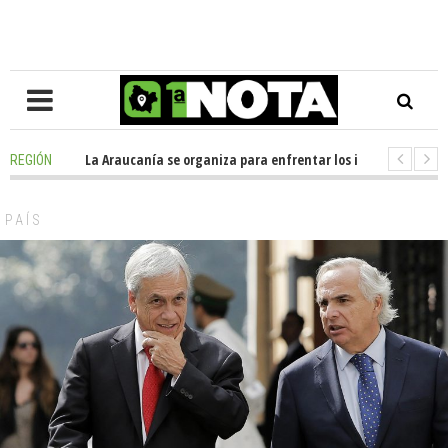
posición en La Araucanía se organiza para enfrentar los impactos de la M
REGIÓN
olegio Alemán dona casi media tonelada de alimentos al Ecomercado Soli
PAÍS