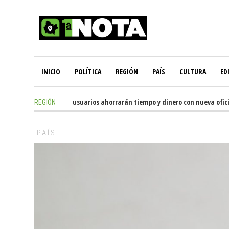
INICIO
POLÍTICA
REGIÓN
PAÍS
CULTURA
ED
1 day ago
-
Miles de usuarios ahorrarán tiempo y dinero con nueva oficina
REGIÓN
PAÍS