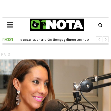
go
-
Miles de usuarios ahorrarán tiempo y dinero con nueva oficina de lice
REGIÓN
go
-
Senador Huenchumilla se reunió con el delegado presidencial de La Ar
PAÍS