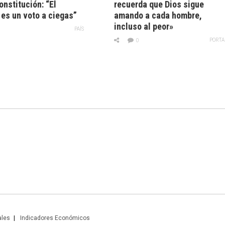
nstitución: “El
recuerda que Dios sigue
es un voto a ciegas”
amando a cada hombre,
incluso al peor»
PAÍS
PORTA
0
ales
Indicadores Económicos