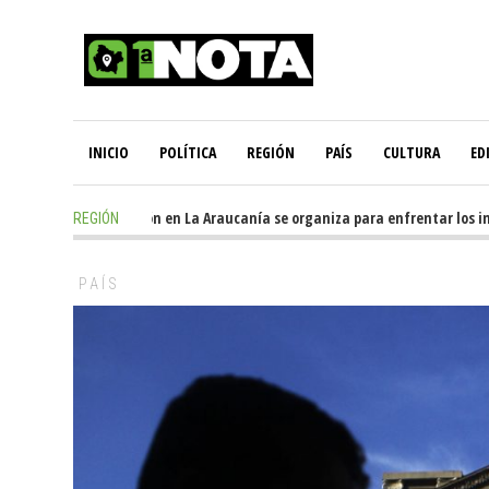
INICIO
POLÍTICA
REGIÓN
PAÍS
CULTURA
ED
1 day ago
-
Oposición en La Araucanía se organiza para enfrentar los imp
REGIÓN
PAÍS