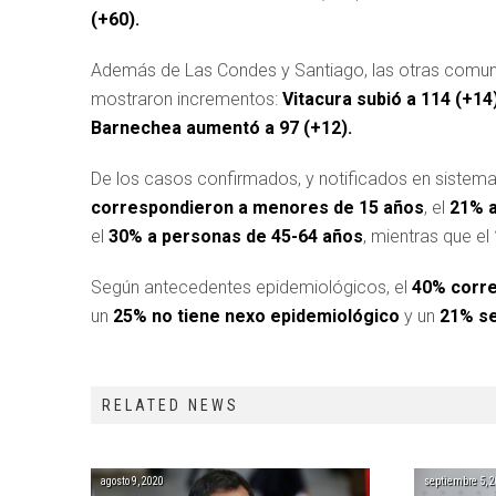
(+60).
Además de Las Condes y Santiago, las otras comuna
mostraron incrementos:
Vitacura subió a 114 (+14
Barnechea aumentó a 97 (+12).
De los casos confirmados, y notificados en sistema 
correspondieron a menores de 15 años
, el
21% a
el
30% a personas de 45-64 años
, mientras que el
Según antecedentes epidemiológicos, el
40% corre
un
25% no tiene nexo epidemiológico
y un
21% se
RELATED NEWS
agosto 9, 2020
septiembre 5, 