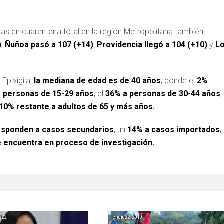
s en cuarentena total en la región Metropolitana también
)
,
Ñuñoa pasó a 107 (+14)
,
Providencia llegó a 104 (+10)
y
L
Epivigila,
la mediana de edad es de 40 años
, donde el
2%
 personas de 15-29 años
, el
36% a personas de 30-44 años
,
10% restante a adultos de 65 y más años.
sponden a casos secundarios
, un
14% a casos importados
,
 encuentra en proceso de investigación.
2022
enero 22, 2019