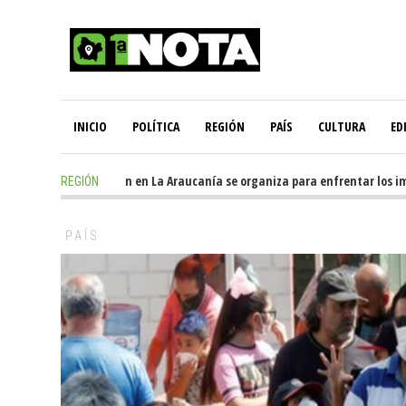
INICIO
POLÍTICA
REGIÓN
PAÍS
CULTURA
ED
1 day ago
-
Oposición en La Araucanía se organiza para enfrentar los impa
REGIÓN
PAÍS