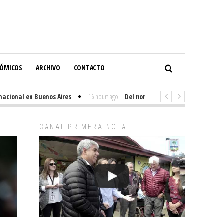
NÓMICOS
ARCHIVO
CONTACTO
ional en Buenos Aires
16 hours ago
-
Del norte al sur: eventos climático
CANAL PRIMERA NOTA