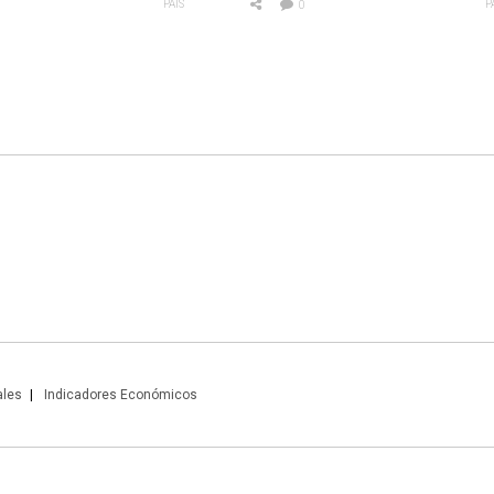
PAÍS
P
0
ales
Indicadores Económicos