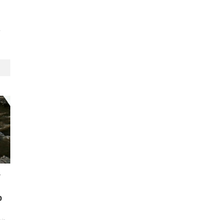
.
r
o