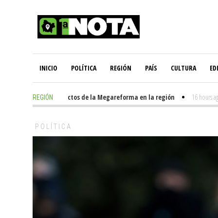
INICIO
POLÍTICA
REGIÓN
PAÍS
CULTURA
ED
a enfrentar los impactos de la Megareforma en la región
16 hours ago
-
REGIÓN
POLÍTICA