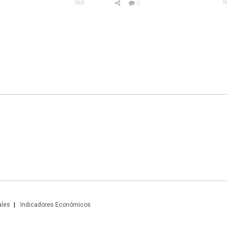
PAÍS
P
0
ales
Indicadores Económicos