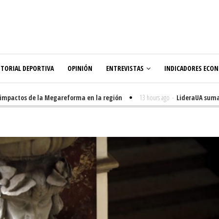
ITORIAL DEPORTIVA
OPINIÓN
ENTREVISTAS
INDICADORES ECO
pactos de la Megareforma en la región
13 hours ago
-
LideraUA suma 320