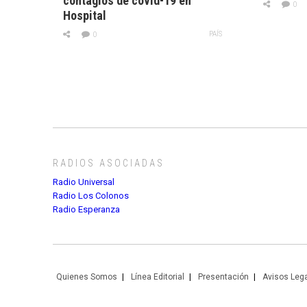
contagios de covid-19 en
0
Hospital
PAÍS
0
RADIOS ASOCIADAS
Radio Universal
Radio Los Colonos
Radio Esperanza
Quienes Somos
Línea Editorial
Presentación
Avisos Leg