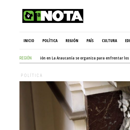
INICIO
POLÍTICA
REGIÓN
PAÍS
CULTURA
ED
8 hours ago
-
Oposición en La Araucanía se organiza para enfrentar los im
REGIÓN
POLÍTICA