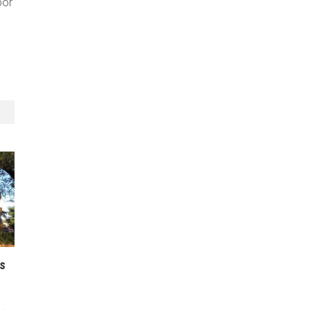
por
os