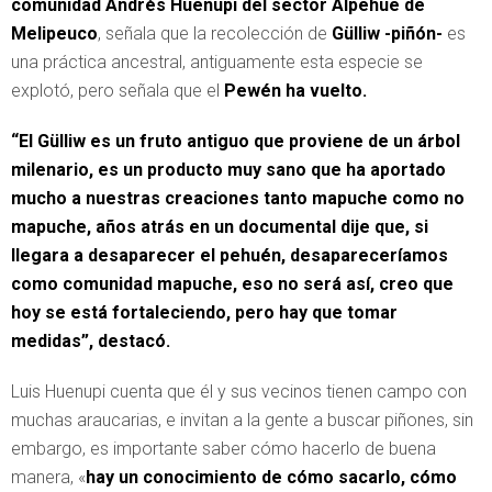
comunidad Andrés Huenupi del sector Alpehue de
Melipeuco
, señala que la recolección de
Gülliw -piñón-
es
una práctica ancestral, antiguamente esta especie se
explotó, pero señala que el
Pewén ha vuelto.
“El Gülliw es un fruto antiguo que proviene de un árbol
milenario, es un producto muy sano que ha aportado
mucho a nuestras creaciones tanto mapuche como no
mapuche, años atrás en un documental dije que, si
llegara a desaparecer el pehuén, desapareceríamos
como comunidad mapuche, eso no será así, creo que
hoy se está fortaleciendo, pero hay que tomar
medidas”, destacó.
Luis Huenupi cuenta que él y sus vecinos tienen campo con
muchas araucarias, e invitan a la gente a buscar piñones, sin
embargo, es importante saber cómo hacerlo de buena
manera, «
hay un conocimiento de cómo sacarlo, cómo